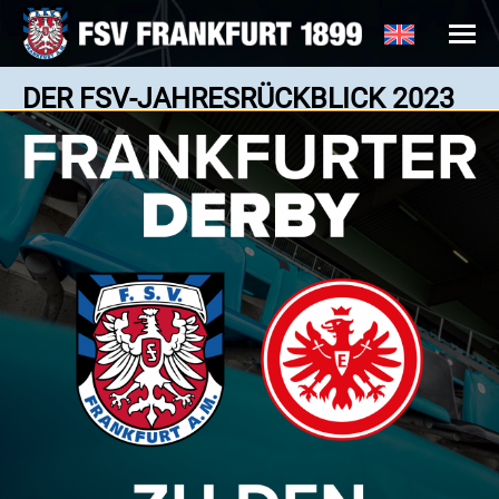
DER FSV-JAHRESRÜCKBLICK 2023
(TEIL 3)
News: 28.12.2023
Groß war der Jubel nach dem gewonnen
Elfmeterschießen im Hessenpokalfinale! //Foto:A2