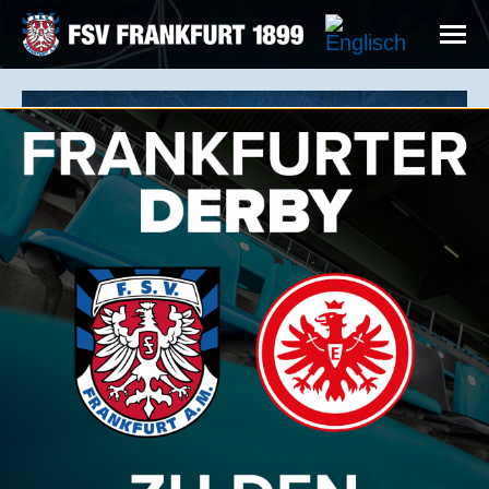
INFORMATIONEN FÜR UNSERE
GÄSTE
EINTRITTSKARTEN FÜR GÄSTEFANS
Bitte beachten Sie, dass Tickets für Gästefans
bzw. Besucher aus dem Einzugsgebiet der
Gastmannschaft (in der Regel) nicht online
gebucht werden können. Es können allerdings
jederzeit anderslautende Absprachen mit dem
jeweiligen Gastverein getroffen werden.