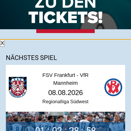
ONLINE-SHOP
WERDE MITGLIED!
X
NÄCHSTES SPIEL
FSV Frankfurt - VfR
Mannheim
08.08.2026
Regionalliga Südwest
01
:
02
:
28
:
58