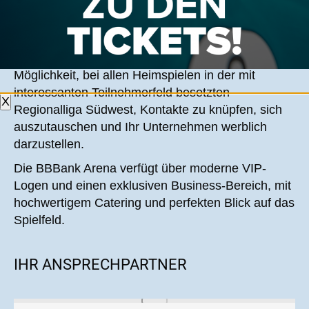
Mit einem Engagement bei den Schwarzblauen
unterstützen Sie nicht nur einen großen, in
Frankfurt und der Region verwurzelten
Traditionsverein, sondern erhalten außerdem die
Möglichkeit, bei allen Heimspielen in der mit
interessanten Teilnehmerfeld besetzten
X
Regionalliga Südwest, Kontakte zu knüpfen, sich
auszutauschen und Ihr Unternehmen werblich
darzustellen.
Die BBBank Arena verfügt über moderne VIP-
Logen und einen exklusiven Business-Bereich, mit
hochwertigem Catering und perfekten Blick auf das
Spielfeld.
IHR ANSPRECHPARTNER