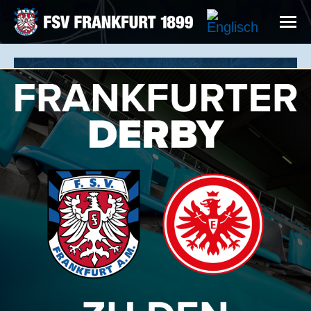
UNSERE PHILOSOPHIE
DER FSV FRANKFURT STEHT FÜR
GELEBTE UND LANGFRISTIGE
PARTNERSCHAFTEN.
Egal, ob als Werbe- oder Hospitality-Partner, der
FSV Frankfurt ist ein verlässlicher Partner für Ihr
Unternehmen!