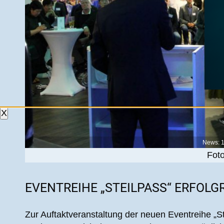
X
News: 
Fot
EVENTREIHE „STEILPASS“ ERFOLG
Zur Auftaktveranstaltung der neuen Eventreihe „St