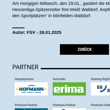
Am morgigen Mittwoch, den 29.01., gastiert die M
Hessenliga-Spitzenreiter Rot-Weiß Walldorf. Anpf
den Sportplätzen“ in Mörfelden-Walldorf.
Autor: FSV - 28.01.2025
ZURÜCK
PARTNER
Hauptsponsor
Ausrüster
Naming-Right
Premium-Partner
Premium-Partner
Premium-Part