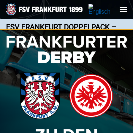
FSV FRANKFURT DOPPELPACK –
ZWEI TOPSPIELE, EIN TOP-PREIS!
News: 02.10.2025
Im Oktober warten gleich zwei Kickers-Duelle auf
den FSV Frankfurt! Mit unserer Ticketaktion könnt
ihr beide Partien rabattiert live im Stadion erleben.