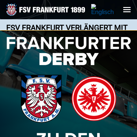
FSV FRANKFURT VERLÄNGERT MIT
TIMO HILDMANN
News: 24.04.2025
Anfang 2023 erhielt der 1,80 große Hildmann
einen Profivertrag bei den Bornheimern.