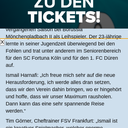
Ismail Harnafi, der nun für zwei Spielzeiten das
Trikot der Schwarzblauen tragen wird. Der
Offensivspieler wechselt von Alemannia Aachen zu
den Schwarzblauen, agierte jedoch in der
vergangenen Saison bei Borussia
Mönchengladbach II als Leihspieler. Der 23-jährige
X
lernte in seiner Jugendzeit überwiegend bei den
Fohlen und trat unter anderem im Seniorenbereich
für den SC Fortuna Köln und für den 1. FC Düren
auf.
Ismail Harnafi: „Ich freue mich sehr auf die neue
Herausforderung, ich werde alles dran setzen,
dass wir den Verein dahin bringen, wo er hingehört
und hoffe, dass wir unser Maximum rausholen.
Dann kann das eine sehr spannende Reise
werden.“
Tim Görner, Cheftrainer FSV Frankfurt: „Ismail ist