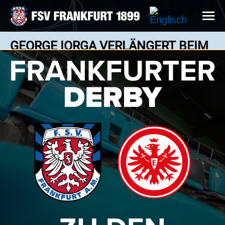
GEORGE IORGA VERLÄNGERT BEIM
FSV FRANKFURT!
News: 12.05.2026
George Iorga (links) und FSV-Geschäftsführer
Robert Lempka (rechts)