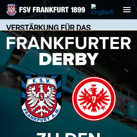
VERSTÄRKUNG FÜR DAS
MITTELFELD
News: 20.06.2023
Onur Ünlücifci (re.) mit Cheftrainer Tim Görner