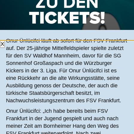
ONUR ÜNLÜCIFCI KOMMT VOM SV
WALDHOF MANNHEIM
Onur Ünlücifci läuft ab sofort für den FSV Frankfurt
X
auf. Der 25-jährige Mittelfeldspieler spielte zuletzt
für den SV Waldhof Mannheim, davor für die SG
Sonnenhof Großaspach und die Würzburger
Kickers in der 3. Liga. Für Onur Ünlücifci ist es
eine Rückkehr an die alte Wirkungsstätte, seine
Ausbildung genoss der Deutsche, der auch die
türkische Staatsbürgerschaft besitzt, im
Nachwuchsleistungszentrum des FSV Frankfurt.
Onur Ünlücifci: „Ich habe bereits beim FSV
Frankfurt in der Jugend gespielt und auch nach
meiner Zeit am Bornheimer Hang den Weg des
FSV Frankfurt weiterverfolgt. Nach zwei