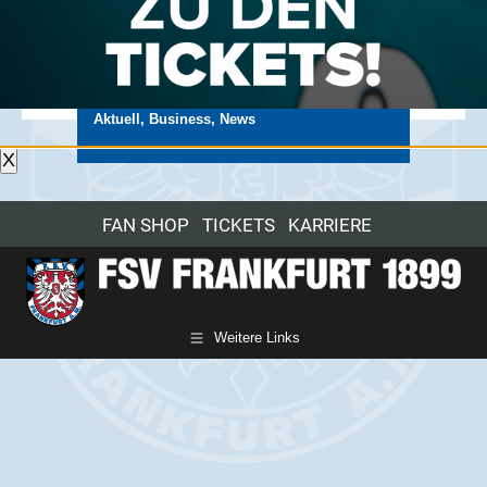
EMIL FREY HESSENGARAGE
WIRD NEUER PARTNER
Aktuell
,
Business
,
News
X
FAN SHOP
TICKETS
KARRIERE
Weitere Links