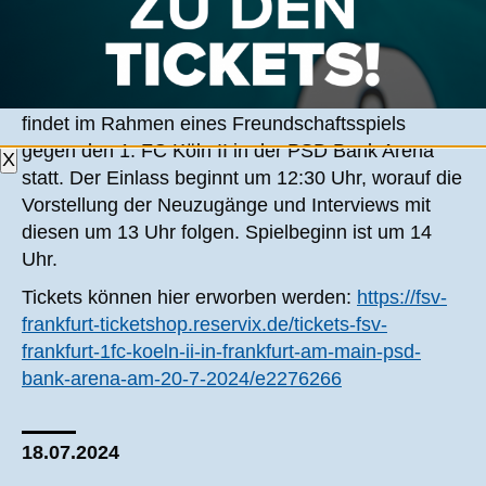
BORNHEIM
Am Samstag, dem 20. Juli steht die
Saisoneröffnung des FSV Frankfurt an. Diese
findet im Rahmen eines Freundschaftsspiels
gegen den 1. FC Köln II in der PSD Bank Arena
X
statt. Der Einlass beginnt um 12:30 Uhr, worauf die
Vorstellung der Neuzugänge und Interviews mit
diesen um 13 Uhr folgen. Spielbeginn ist um 14
Uhr.
Tickets können hier erworben werden:
https://fsv-
frankfurt-ticketshop.reservix.de/tickets-fsv-
frankfurt-1fc-koeln-ii-in-frankfurt-am-main-psd-
bank-arena-am-20-7-2024/e2276266
18.07.2024