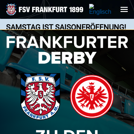
SAMSTAG IST SAISONERÖFFNUNG!
News: 18.07.2024
DER 1. FC KÖLN II ZU GAST IN