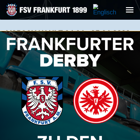
VORSCHAU NLZ 04.06.- 05.06.2022
U19
Gegen den 1. FC Erlensee will die U19 des FSV
Frankfurt die Erfolgsserie in der A-
Junioren Hessenliga Aufstiegsrunde fortsetzen. In
der Hauptrunde der Hessenliga konnte der FSV
die Gastgeber mit 3:2 besiegen können. Es kann
sich also auf ein spannendes Spiel eingestellt
werden.
Sonntag, 05.06.2022, 11:00 Uhr 1. FC Erlensee
vs. FSV Frankfurt U19
Nav.: Kunstrasenplatz, Zum Fliegerhorst 1300,