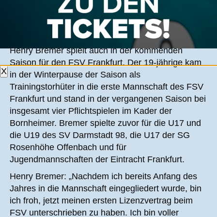
HENRY BREMER BLEIBT EIN SCHWARZ-
BLAUER
Henry Bremer spielt auch in der kommenden
Saison für den FSV Frankfurt. Der 19-jährige kam
X
in der Winterpause der Saison als
Trainingstorhüter in die erste Mannschaft des FSV
Frankfurt und stand in der vergangenen Saison bei
insgesamt vier Pflichtspielen im Kader der
Bornheimer. Bremer spielte zuvor für die U17 und
die U19 des SV Darmstadt 98, die U17 der SG
Rosenhöhe Offenbach und für
Jugendmannschaften der Eintracht Frankfurt.
Henry Bremer: „Nachdem ich bereits Anfang des
Jahres in die Mannschaft eingegliedert wurde, bin
ich froh, jetzt meinen ersten Lizenzvertrag beim
FSV unterschrieben zu haben. Ich bin voller