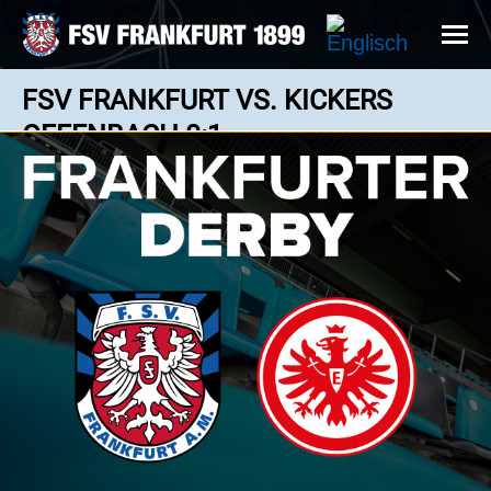
FSV FRANKFURT VS. KICKERS
OFFENBACH 0:1
0 : 1
Regionalliga Südwest - 05.03.2023 14:00 Uhr
Noah Awassi setzt sich gegen Offenbachs Lucas