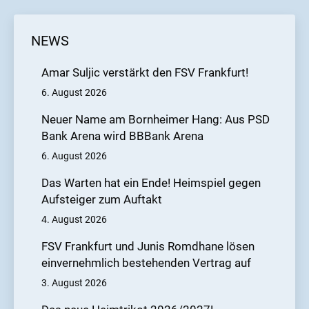
nach dem weiten Abschlag von Hanin plötzlich
völlig frei vor dem Tor des OFC, scheitert aber
NEWS
an dessen Torhüter Marco Richter. Nur wenige
Minuten später spielte sich ein ähnliches Bild ab:
Amar Suljic verstärkt den FSV Frankfurt!
Diesmal war es wieder Cas Peters, der nach
6. August 2026
einem schönen Kombinationsspiel der
Neuer Name am Bornheimer Hang: Aus PSD
Frankfurter mutterseelenallein vor Richter
Bank Arena wird BBBank Arena
auftauchte, allerdings beförderte der
6. August 2026
Niederländer jedoch den Ball über das Tor der
Das Warten hat ein Ende! Heimspiel gegen
Offenbacher. Doch das sollte es an
Aufsteiger zum Auftakt
Großchancen noch immer nicht gewesen sein,
4. August 2026
in der dritten Minute der Nachspielzeit schloss
der eingewechselte Sho Sannomiya aus kurzer
FSV Frankfurt und Junis Romdhane lösen
Distanz ab, Richter konnte den ersten Schuss
einvernehmlich bestehenden Vertrag auf
parieren, der Ball landete erneut vor den Füßen
3. August 2026
von Peters, dessen Nachschuss jedoch auf der