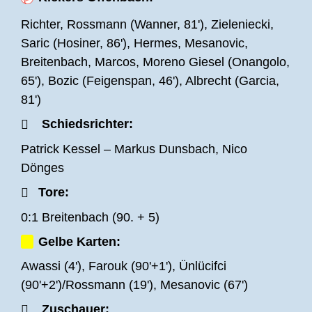
Kann der OFC diese Statistik weiter
Richter, Rossmann (Wanner, 81'), Zieleniecki,
ausbauen oder können die Mannen von Tim
Saric (Hosiner, 86'), Hermes, Mesanovic,
Görner im ersten Ligaspiel des neuen Jahres
Breitenbach, Marcos, Moreno Giesel (Onangolo,
punkten?
65'), Bozic (Feigenspan, 46'), Albrecht (Garcia,
Es dauerte ein wenig, bis die Partie so richtig ins
81')
Rollen kam. Man konnte beiden Teams
Schiedsrichter:
anmerken, dass auch an ihnen die
Patrick Kessel – Markus Dunsbach, Nico
Anspannungen des „kleinen Mainderbys“ nicht
Dönges
gänzlich vorüberging und so entstanden die
ersten nennenswerten Möglichkeiten nach
Tore:
Unsicherheiten, wie vom Kickers Keeper Marco
0:1 Breitenbach (90. + 5)
Richter, der nach einer Slapstick Einlage in der
Gelbe Karten:
elften Minute einen langen Ball der Gastgeber
nochmal unnötig gefährlich machte und so den
Awassi (4'), Farouk (90'+1'), Ünlücifci
lauernden Jihad Boutakhrit fast unfreiwillig
(90'+2')/Rossmann (19'), Mesanovic (67')
bediente. Erst in letzter Sekunde konnte Richter
Zuschauer: