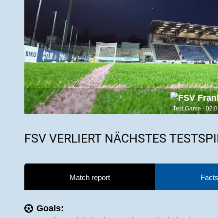
Test Game - 02.
FSV VERLIERT NÄCHSTES TESTSPI
Match report
Facts
Goals: