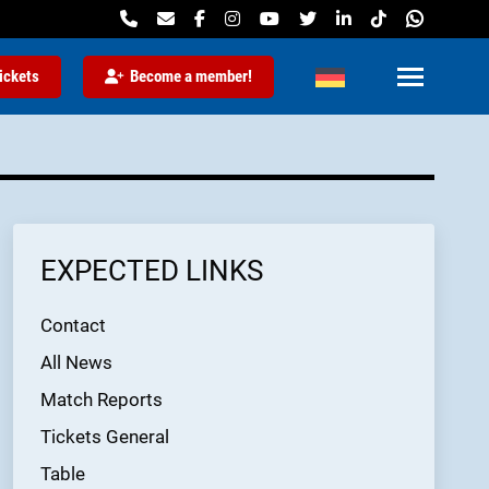
ickets
Become a member!
EXPECTED LINKS
Contact
All News
Match Reports
Tickets General
Table