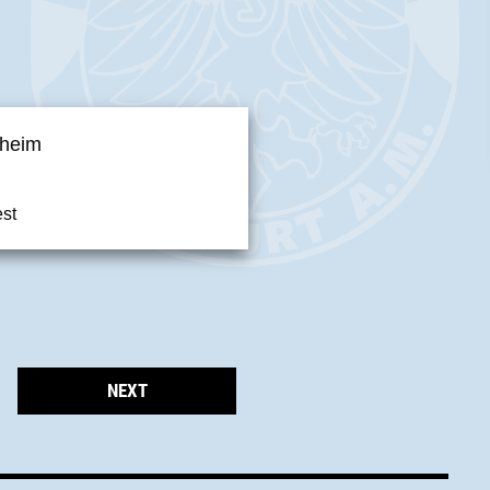
nheim
st
NEXT