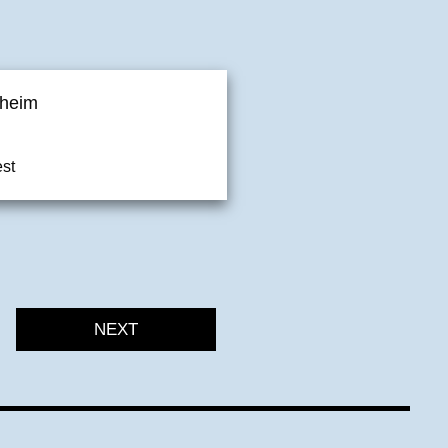
nheim
st
NEXT