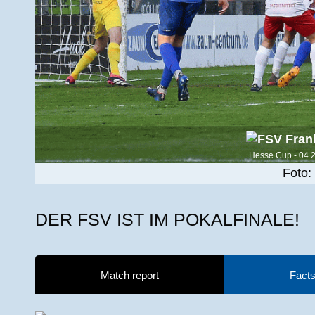
Hesse Cup - 04.
Foto:
DER FSV IST IM POKALFINALE!
Match report
Facts