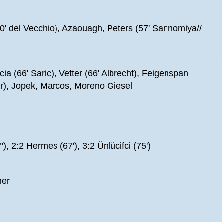
' del Vecchio), Azaouagh, Peters (57' Sannomiya//
a (66' Saric), Vetter (66' Albrecht), Feigenspan
ger), Jopek, Marcos, Moreno Giesel
'), 2:2 Hermes (67'), 3:2 Ünlücifci (75')
ner