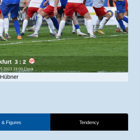
3 : 2
25.2023 19:00 Clock
 Hübner
 & Figures
Tendency