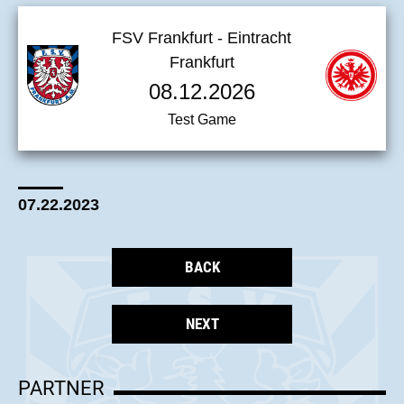
Schwarz-Blauen. Neben der Vorstellung der
FSV Frankfurt - Eintracht
neuen Spieler trifft der FSV mit dem FC Carl
Frankfurt
Zeiss Jena um 14 Uhr erneut auf einen
08.12.2026
Regionalligisten, diesmal aus der Nordost-
Test Game
Staffel.
07.22.2023
BACK
NEXT
PARTNER