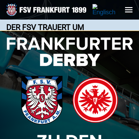
DER FSV TRAUERT UM
EHEMALGIEN SPIELER UND
TRAINER
News: 19.08.2024
Ronny Borchers spielte von 1987 bis 1989 für den
FSV //Foto: A2 Bildagentur