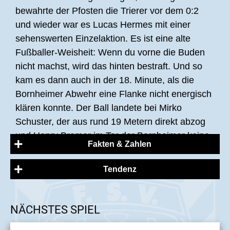
bewahrte der Pfosten die Trierer vor dem 0:2
und wieder war es Lucas Hermes mit einer
sehenswerten Einzelaktion. Es ist eine alte
Fußballer-Weisheit: Wenn du vorne die Buden
nicht machst, wird das hinten bestraft. Und so
kam es dann auch in der 18. Minute, als die
Bornheimer Abwehr eine Flanke nicht energisch
klären konnte. Der Ball landete bei Mirko
Schuster, der aus rund 19 Metern direkt abzog
und Henry Bremer im Tor der Bornheimer keine
Fakten & Zahlen
Chance ließ. Die Eintracht aus Trier wurde nun
stärker, versuchte sich mit frühem Pressing, der
Tendenz
FSV dagegen ließ den Offensiv-Drang aus der
FSV Frankfurt:
Anfangsphase etwas vermissen und kam meist
Bremer, Celik (Sannomiya, 64'), Eichhorn,
durch Standards zu Torchancen. Tore aber
NÄCHSTES SPIEL
Weißmann, Del Vecchio, Peters (Pandza,
sollten in Halbzeit eins keine mehr fallen.