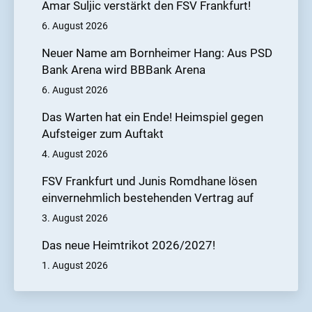
Samstag, den 28. September, dann ist die U21
Amar Suljic verstärkt den FSV Frankfurt!
des 1. FSV Mainz 05 zu Gast in der PSD Bank
6. August 2026
Arena.
Neuer Name am Bornheimer Hang: Aus PSD
Bank Arena wird BBBank Arena
6. August 2026
Das Warten hat ein Ende! Heimspiel gegen
Aufsteiger zum Auftakt
4. August 2026
FSV Frankfurt und Junis Romdhane lösen
einvernehmlich bestehenden Vertrag auf
3. August 2026
Das neue Heimtrikot 2026/2027!
1. August 2026