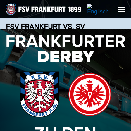
FSV FRANKFURT VS. SV
EINTRACHT TRIER 3:1
3 : 1
Regionalliga Südwest - 14.09.2024 14:00 Uhr
Lukas Gottwalt (re.) bejubelt mit Cas Peters
seinen Treffer zur 2:1 Führung für den FSV