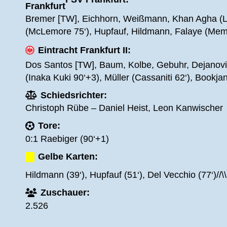
Bremer [TW], Eichhorn, Weißmann, Khan Agha (Loe
(McLemore 75‘), Hupfauf, Hildmann, Falaye (Memi
Eintracht Frankfurt II:
Dos Santos [TW], Baum, Kolbe, Gebuhr, Dejanovic
(Inaka Kuki 90‘+3), Müller (Cassaniti 62‘), Bookja
Schiedsrichter:
Christoph Rübe – Daniel Heist, Leon Kanwischer
Tore:
0:1 Raebiger (90‘+1)
Gelbe Karten:
Hildmann (39‘), Hupfauf (51‘), Del Vecchio (77‘)//\\
Zuschauer:
2.526