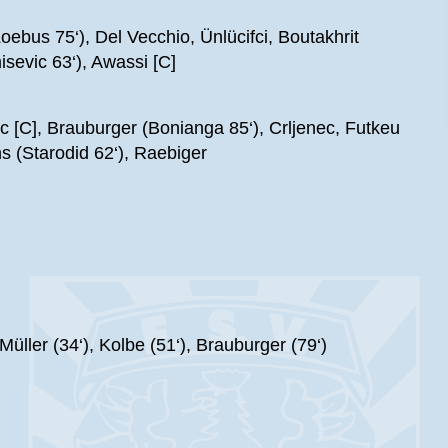
bus 75‘), Del Vecchio, Ünlücifci, Boutakhrit
sevic 63‘), Awassi [C]
 [C], Brauburger (Bonianga 85‘), Crljenec, Futkeu
ns (Starodid 62‘), Raebiger
Müller (34‘), Kolbe (51‘), Brauburger (79‘)