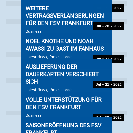
WEITERE
Jul
31
2022
VERTRAGSVERLÄNGERUNGEN
FÜR DEN FSV FRANKFURT
Jul
28
2022
Business
NOEL KNOTHE UND NOAH
AWASSI ZU GAST IM FANHAUS
Latest News
,
Professionals
Jul
21
2022
AUSLIEFERUNG DER
DAUERKARTEN VERSCHIEBT
SICH
Jul
21
2022
Latest News
,
Professionals
VOLLE UNTERSTÜTZUNG FÜR
DEN FSV FRANKFURT
Business
Jul
19
2022
SAISONERÖFFNUNG DES FSV
FRANKFURT