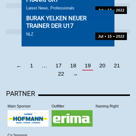
Latest News
,
Professionals
Jul
17
2022
BURAK YELKEN NEUER
TRAINER DER U17
NLZ
Jul
15
2022
←
1
…
17
18
19
20
21
22
→
PARTNER
Main Sponsor
Outfitter
Naming Right
Co Sponsor