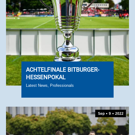
ACHTELFINALE BITBURGER-
HESSENPOKAL
Latest News
,
Professionals
Sep
9
2022