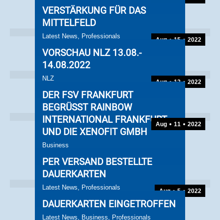
VERSTÄRKUNG FÜR DAS
MITTELFELD
Latest News
,
Professionals
Aug
15
2022
VORSCHAU NLZ 13.08.-
14.08.2022
NLZ
Aug
12
2022
DER FSV FRANKFURT
BEGRÜSST RAINBOW I
NTERNATIONAL FRANKFURT U
Aug
11
2022
ND DIE XENOFIT GMBH
Business
PER VERSAND BESTELLTE
DAUERKARTEN
Latest News
,
Professionals
Aug
5
2022
DAUERKARTEN EINGETROFFEN
Latest News
,
Business
,
Professionals