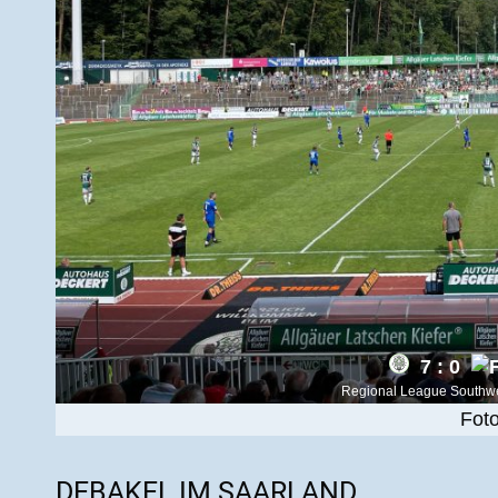
7 : 0
Regional League Southwe
Fot
DEBAKEL IM SAARLAND