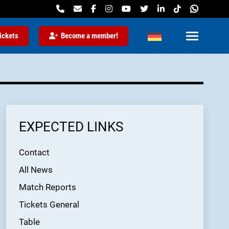
ickets
Become a member!
EXPECTED LINKS
Contact
All News
Match Reports
Tickets General
Table