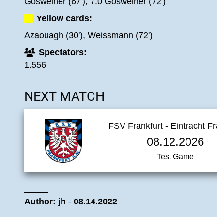
Gösweiner (67'), 7:0 Gösweiner (72')
Yellow cards:
Azaouagh (30'), Weissmann (72')
Spectators:
1.556
NEXT MATCH
FSV Frankfurt - Eintracht Fr
08.12.2026
Test Game
Author: jh - 08.14.2022