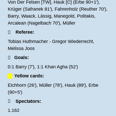
Von Der Felsen [TW], Hauk [C] (Erbe 90+1'),
Im Vergleich zum Pokalspiel gegen Erlensee
Krüger (Safranek 81'), Fahrenholz (Reuther 70'),
starteten José-Junior Matuwila, Luca Schlax,
Barry, Waack, Lässig, Manegold, Politakis,
Cas Peters und Kapitän Ahmed Azaouagh von
Arcalean (Nagelbach 70'), Müller
Anfang an. Die Bornheimer spielten in den
Referee:
Anfangsminuten eher passiv, das runde Leder
Tobias Huthmacher - Gregor Wiederrecht,
wurde in den eigenen Reihen zugespielt, die
Melissa Joos
Görner-Elf riskierte erstmal nichts. Nach fünf
gespielten Minuten starteten die Schwarz-
Goals:
Blauen den ersten Konterversuch. Nach einem
0:1 Barry (7'), 1:1 Khan Agha (52')
zugespielten Ball an Malik McLemore landete
Yellow cards:
der Abschluss der Nummer Neun des FSV aus
einem spitzen Winkel nur am rechten
Eichhorn (26'), Müller (78'), Hauk (89'), Erbe
Außennetz. Wenig später, in der siebten
(90+5')
Spielminute, traf Walldorfs Boubacar Barry nach
Spectators:
einem platzierten Abschluss ins flache rechte
1.162
Eck zum Führungstreffer für die Gäste. FSV-