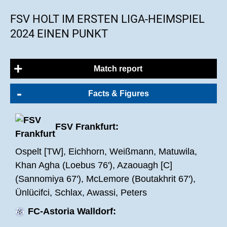
FSV HOLT IM ERSTEN LIGA-HEIMSPIEL
2024 EINEN PUNKT
Match report
Facts & Figures
Eine Woche nach dem Hessenpokalaus beim
1.FC 06 Erlensee empfing der FSV Frankfurt am
FSV Frankfurt:
heutigen Samstagnachmittag den FC-Astoria
Walldorf zum ersten Regionalliga-Heimspiel im
Ospelt [TW], Eichhorn, Weißmann, Matuwila,
Jahr 2024. Der Gast aus Baden-Württemberg
Khan Agha (Loebus 76'), Azaouagh [C]
überwinterte auf dem elften Tabellenplatz und
(Sannomiya 67'), McLemore (Boutakhrit 67'),
sammelte nach 21 Spieltagen 29 Punkte. Die
Ünlücifci, Schlax, Awassi, Peters
Schwarz-Blauen befanden sich zu dem
Zeitpunkt zwei Plätze unter dem FC-Astoria und
FC-Astoria Walldorf:
hatte auch zwei Punkte weniger auf dem Konto.