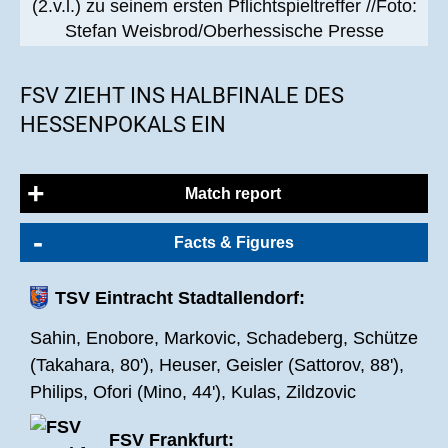
(2.v.l.) zu seinem ersten Pflichtspieltreffer //Foto:
Stefan Weisbrod/Oberhessische Presse
FSV ZIEHT INS HALBFINALE DES
HESSENPOKALS EIN
Match report
Facts & Figures
Die Winterpause hat endlich ein Ende! Der Ball
rollte wieder für den FSV Frankfurt, der heute in
TSV Eintracht Stadtallendorf:
Stadtallendorf sein erstes Pflichtspiel im Jahr
2023 bestritten hat. Die Schwarz-Blauen trafen
Sahin, Enobore, Markovic, Schadeberg, Schütze
dabei im Viertelfinale des Hessenpokals auf den
(Takahara, 80'), Heuser, Geisler (Sattorov, 88'),
Hessenligisten TSV Eintracht Stadtallendorf. Mit
Philips, Ofori (Mino, 44'), Kulas, Zildzovic
einem glücklichen 1:0 Auswärtssieg zogen die
FSV Frankfurt:
Bornheimer schlussendlich ins Pokalhalbfinale