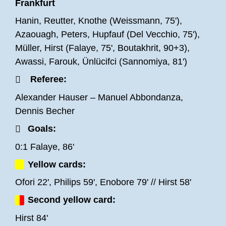
ein.
Hanin, Reutter, Knothe (Weissmann, 75'),
Von den drei Winterneuzugängen war es einzig
Azaouagh, Peters, Hupfauf (Del Vecchio, 75'),
Anim Farouk, der in der Startformation stand.
Müller, Hirst (Falaye, 75', Boutakhrit, 90+3),
Oluwabori Ayompo Falaye saß auf der Bank und
Awassi, Farouk, Ünlücifci (Sannomiya, 81')
Elias Oubella war aufgrund einer Verletzung
Referee:
nicht im Kader. Zudem spielte Lukas Hupfauf
und Onur Ünlücifci von Beginn an. Die Partie
Alexander Hauser – Manuel Abbondanza,
begann verhalten, in der 5. Spielminute kamen
Dennis Becher
die Bornheimer das erste Mal vor das Tor der
Goals:
Eintracht aus Stadtallendorf, der Kopfball von
0:1 Falaye, 86'
Lukas Hupfauf nach einem Freistoß von Leon
Yellow cards:
Müller stellte aber keine Gefahr für den Keeper
des Hessenligisten dar. Eine Minute später war
Ofori 22', Philips 59', Enobore 79' // Hirst 58'
es Neuzugang Amin Farouk, der mit einem
Second yellow card:
Distanzschuss Tolga Sahin im Tor der Eintracht
Hirst 84'
zu überwinden versuchte, doch der Keeper des