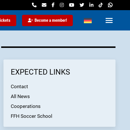
ickets
Become a member!
EXPECTED LINKS
Contact
All News
Cooperations
FFH Soccer School