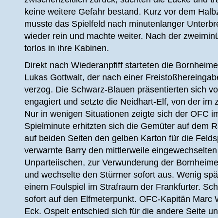
keine weitere Gefahr bestand. Kurz vor dem Halb
musste das Spielfeld nach minutenlanger Unterbr
wieder rein und machte weiter. Nach der zweimin
torlos in ihre Kabinen.
Direkt nach Wiederanpfiff starteten die Bornheime
Lukas Gottwalt, der nach einer Freistoßhereingab
verzog. Die Schwarz-Blauen präsentierten sich v
engagiert und setzte die Neidhart-Elf, von der i
Nur in wenigen Situationen zeigte sich der OFC 
Spielminute erhitzten sich die Gemüter auf dem R
auf beiden Seiten den gelben Karton für die Feldsp
verwarnte Barry den mittlerweile eingewechselt
Unparteiischen, zur Verwunderung der Bornheime
und wechselte den Stürmer sofort aus. Wenig spät
einem Foulspiel im Strafraum der Frankfurter. Sch
sofort auf den Elfmeterpunkt. OFC-Kapitän Marc W
Eck. Ospelt entschied sich für die andere Seite 