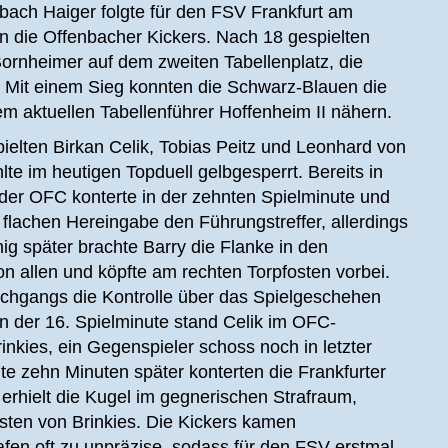
ach Haiger folgte für den FSV Frankfurt am
 die Offenbacher Kickers. Nach 18 gespielten
Bornheimer auf dem zweiten Tabellenplatz, die
. Mit einem Sieg konnten die Schwarz-Blauen die
 aktuellen Tabellenführer Hoffenheim II nähern.
elten Birkan Celik, Tobias Peitz und Leonhard von
lte im heutigen Topduell gelbgesperrt. Bereits in
der OFC konterte in der zehnten Spielminute und
 flachen Hereingabe den Führungstreffer, allerdings
g später brachte Barry die Flanke in den
n allen und köpfte am rechten Torpfosten vorbei.
chgangs die Kontrolle über das Spielgeschehen
. In der 16. Spielminute stand Celik im OFC-
nkies, ein Gegenspieler schoss noch in letzter
e zehn Minuten später konterten die Frankfurter
erhielt die Kugel im gegnerischen Strafraum,
ten von Brinkies. Die Kickers kamen
afen oft zu unpräzise, sodass für den FSV erstmal