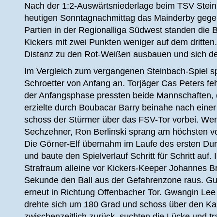
Nach der 1:2-Auswärtsniederlage beim TSV Steinb
heutigen Sonntagnachmittag das Mainderby gegen
Partien in der Regionalliga Südwest standen die 
Kickers mit zwei Punkten weniger auf dem dritten
Distanz zu den Rot-Weißen ausbauen und sich dem
Im Vergleich zum vergangenen Steinbach-Spiel spi
Schroetter von Anfang an. Torjäger Cas Peters feh
der Anfangsphase pressten beide Mannschaften, 
erzielte durch Boubacar Barry beinahe nach einer
schoss der Stürmer über das FSV-Tor vorbei. Weni
Sechzehner, Ron Berlinski sprang am höchsten vo
Die Görner-Elf übernahm im Laufe des ersten Dur
und baute den Spielverlauf Schritt für Schritt auf
Strafraum alleine vor Kickers-Keeper Johannes Bri
Sekunde den Ball aus der Gefahrenzone raus. Gut
erneut in Richtung Offenbacher Tor. Gwangin Lee 
drehte sich um 180 Grad und schoss über den Kas
zwischenzeitlich zurück, suchten die Lücke und tr