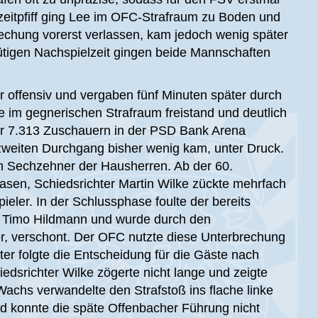
zeitpfiff ging Lee im OFC-Strafraum zu Boden und
echung vorerst verlassen, kam jedoch wenig später
ütigen Nachspielzeit gingen beide Mannschaften
r offensiv und vergaben fünf Minuten später durch
e im gegnerischen Strafraum freistand und deutlich
or 7.313 Zuschauern in der PSD Bank Arena
m zweiten Durchgang bisher wenig kam, unter Druck.
im Sechzehner der Hausherren. Ab der 60.
asen, Schiedsrichter Martin Wilke zückte mehrfach
ieler. In der Schlussphase foulte der bereits
en Timo Hildmann und wurde durch den
r, verschont. Der OFC nutzte diese Unterbrechung
er folgte die Entscheidung für die Gäste nach
iedsrichter Wilke zögerte nicht lange und zeigte
achs verwandelte den Strafstoß ins flache linke
und konnte die späte Offenbacher Führung nicht