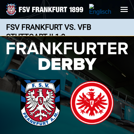
FSV FRANKFURT VS. VFB
STUTTGART II 1:3
1 : 3
Regionalliga Südwest - 26.08.2023 14:00 Uhr
Nichts zu holen für den FSV am heutigen
Nachmittag //Foto: Hübner