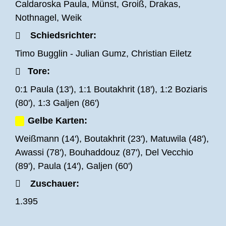
Caldaroska Paula, Münst, Groiß, Drakas,
Ball in das schwarz-blaue Tor.
Nothnagel, Weik
Zum Spiel:
Schiedsrichter:
Der bisher unbesiegte FSV ist gut in die Partie
Timo Bugglin - Julian Gumz, Christian Eiletz
gestartet. Jihad Boutakhrit hatte bereits in den
Tore:
ersten Minuten gute Chancen zum
Führungstreffer. Der Gegner aus Stuttgart
0:1 Paula (13'), 1:1 Boutakhrit (18'), 1:2 Boziaris
bekam bereits in der 13. Spielminute einen
(80'), 1:3 Galjen (86')
Foulelfmeter zugepfiffen, welcher auch von Raul
Gelbe Karten:
Carlos Vasko Caldaroska Paula verwandelt
Weißmann (14'), Boutakhrit (23'), Matuwila (48'),
wurde. Wenig später konnte Boutakhrit, nach
Awassi (78'), Bouhaddouz (87'), Del Vecchio
einem schönen Dribbling, den Ausgleich zum
(89'), Paula (14'), Galjen (60')
1:1 erzielen. Das Spiel verlief in der ersten
Hälfte auf Augenhöhe, die Schwarz-Blauen
Zuschauer:
konnten gut gegen den Tabellenführer, der seine
1.395
Spiele bisher nur gewonnen hat, mithalten. Nach
und nach bestimmte das Team von Tim Görner