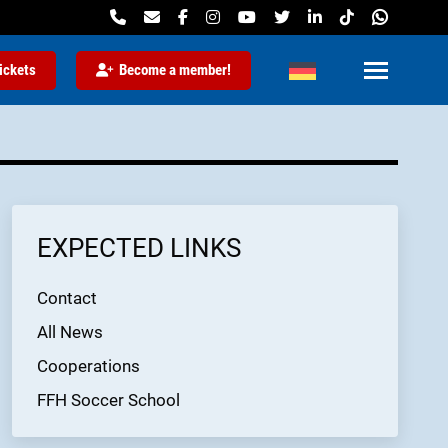
ickets
Become a member!
EXPECTED LINKS
Contact
All News
Cooperations
FFH Soccer School