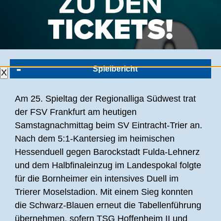
TROTZ 0:2-RÜCKSTAND UND
AUFHOLJAGD: FSV VERSPIELT FÜHRUNG
IN LETZTER MINUTE
Spielbericht
X
Am 25. Spieltag der Regionalliga Südwest trat
der FSV Frankfurt am heutigen
Samstagnachmittag beim SV Eintracht-Trier an.
Nach dem 5:1-Kantersieg im heimischen
Hessenduell gegen Barockstadt Fulda-Lehnerz
und dem Halbfinaleinzug im Landespokal folgte
für die Bornheimer ein intensives Duell im
Trierer Moselstadion. Mit einem Sieg konnten
die Schwarz-Blauen erneut die Tabellenführung
übernehmen, sofern TSG Hoffenheim II und