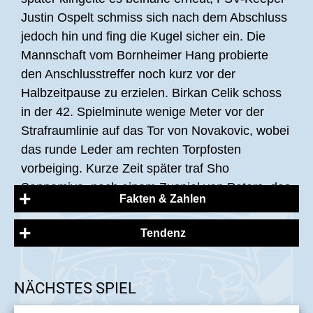
Justin Ospelt schmiss sich nach dem Abschluss
jedoch hin und fing die Kugel sicher ein. Die
Mannschaft vom Bornheimer Hang probierte
den Anschlusstreffer noch kurz vor der
Halbzeitpause zu erzielen. Birkan Celik schoss
in der 42. Spielminute wenige Meter vor der
Strafraumlinie auf das Tor von Novakovic, wobei
das runde Leder am rechten Torpfosten
vorbeiging. Kurze Zeit später traf Sho
Sannomiya, nach einem Zuspiel von Peters, das
Fakten & Zahlen
Anschlusstor zum 1:2. Mit diesem Ergebnis
gingen beide Mannschaften nach der
Tendenz
Eintracht Trier:
zweiminütigen Nachspielzeit in die Pause.
Novakovic [TW], Held, Heinz, Wimmer (Sausen
Knappe fünf Minuten nach Wiederanpfiff erzielte
60‘), König, Wrusch, Garnier [C] (Spang 60‘),
NÄCHSTES SPIEL
der FSV Frankfurt beinahe den
Biondic (Sossah 60‘), Weigelt, Schuster, Herber
Ausgleichstreffer, allerdings erwischte Kapitän