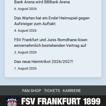
erstmal passiv und sahen im ersten Durchgang
Bank Arena wird BBBank Arena
nicht gut aus. Trotz des starken Comebacks hielt
6. August 2026
die Führung nur kurz und die Schwarz-Blauen
Das Warten hat ein Ende! Heimspiel gegen
müssen sich mit einem Punkt zufrieden geben.
Aufsteiger zum Auftakt
Am Sonntag, den 30. März, kommt es dann zum
4. August 2026
nächsten Topspiel. Der FSV empfängt in der
heimischen PSD Bank Arena die Stuttgarter
FSV Frankfurt und Junis Romdhane lösen
einvernehmlich bestehenden Vertrag auf
Kickers. Anpfiff ist um 14 Uhr.
3. August 2026
Das neue Heimtrikot 2026/2027!
1. August 2026
FAN SHOP
TICKETS
KARRIERE