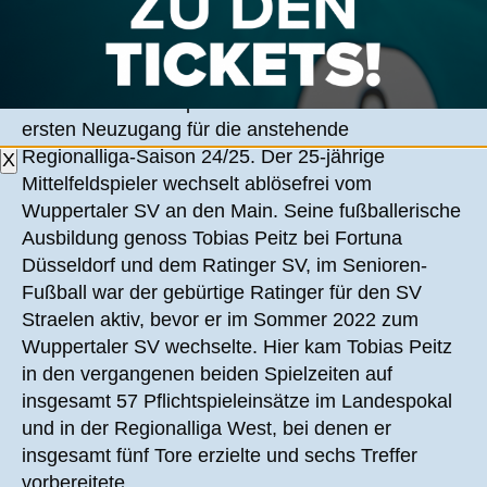
TOBIAS PEITZ WECHSELT VOM
WUPPERTALER SV AN DEN HANG
Der FSV Frankfurt präsentiert mit Tobias Peitz den
ersten Neuzugang für die anstehende
Regionalliga-Saison 24/25. Der 25-jährige
X
Mittelfeldspieler wechselt ablösefrei vom
Wuppertaler SV an den Main. Seine fußballerische
Ausbildung genoss Tobias Peitz bei Fortuna
Düsseldorf und dem Ratinger SV, im Senioren-
Fußball war der gebürtige Ratinger für den SV
Straelen aktiv, bevor er im Sommer 2022 zum
Wuppertaler SV wechselte. Hier kam Tobias Peitz
in den vergangenen beiden Spielzeiten auf
insgesamt 57 Pflichtspieleinsätze im Landespokal
und in der Regionalliga West, bei denen er
insgesamt fünf Tore erzielte und sechs Treffer
vorbereitete.